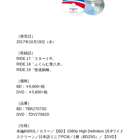
［発売日］
2017年10月18日（水）
［収録話］
RIDE.17「スタート!!!」
RIDE.18「ふくらむ青八木」
RIDE.19「怪道銅橋」
［価格］
BD：￥6,800+税
DVD：￥5,800+税
［品番］
BD：TBR27073D
DVD：TDV27082D
［仕様］
本編約69分／カラー／【BD】1080p High Definition 16:9ワイド
スクリーン／日本語リニアPCM／1層（BD25G）／【DVD】