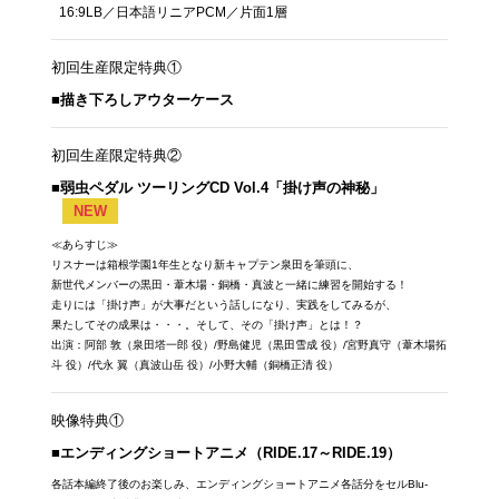
16:9LB／日本語リニアPCM／片面1層
初回生産限定特典①
■描き下ろしアウターケース
初回生産限定特典②
■弱虫ペダル ツーリングCD Vol.4「掛け声の神秘」
NEW
≪あらすじ≫
リスナーは箱根学園1年生となり新キャプテン泉田を筆頭に、
新世代メンバーの黒田・葦木場・銅橋・真波と一緒に練習を開始する！
走りには「掛け声」が大事だという話しになり、実践をしてみるが、
果たしてその成果は・・・。そして、その「掛け声」とは！？
出演：阿部 敦（泉田塔一郎 役）/野島健児（黒田雪成 役）/宮野真守（葦木場拓
斗 役）/代永 翼（真波山岳 役）/小野大輔（銅橋正清 役）
映像特典①
■エンディングショートアニメ（RIDE.17～RIDE.19）
各話本編終了後のお楽しみ、エンディングショートアニメ各話分をセルBlu-