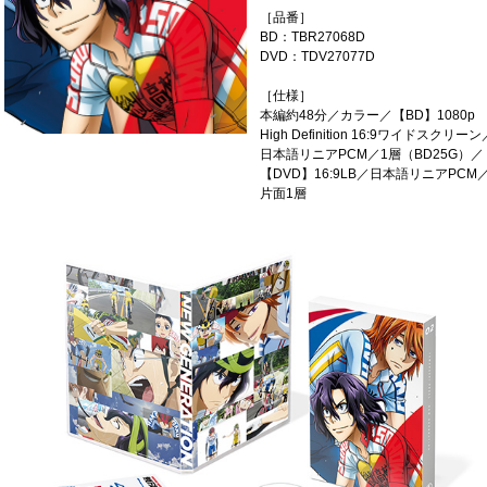
［品番］
BD：TBR27068D
DVD：TDV27077D
［仕様］
本編約48分／カラー／【BD】1080p
High Definition 16:9ワイドスクリーン
日本語リニアPCM／1層（BD25G）／
【DVD】16:9LB／日本語リニアPCM
片面1層