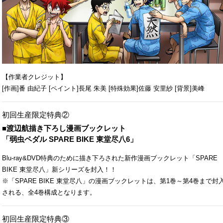
【作業者クレジット】
[作画]番 由紀子 [ペイント]長尾 朱美 [特殊効果]佐藤 安里紗 [背景]美峰
初回生産限定特典②
■渡辺航描き下ろし漫画ブックレット
「弱虫ペダル SPARE BIKE 東堂尽八6」
Blu-ray&DVD特典のために描き下ろされた新作漫画ブックレット「SPARE
BIKE 東堂尽八」新シリーズを封入！！
※「SPARE BIKE 東堂尽八」の漫画ブックレットは、第1巻～第4巻まで封
される、全4巻構成となります。
初回生産限定特典③