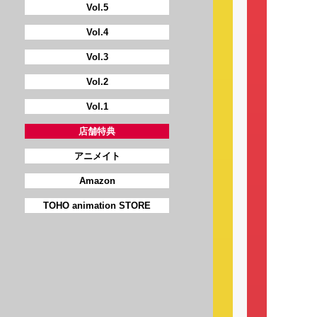
Vol.5
Vol.4
Vol.3
Vol.2
Vol.1
店舗特典
アニメイト
Amazon
TOHO animation STORE