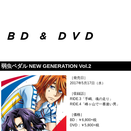
弱虫ペダル NEW GENERATION Vol.2
［発売日］
2017年5月17日（水）
［収録話］
RIDE.3「手嶋、魂の走り」
RIDE.4「峰ヶ山で一番速い男」
［価格］
BD：￥6,800+税
DVD：￥5,800+税