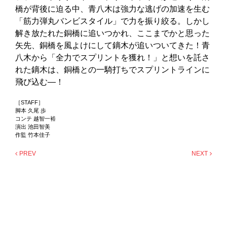
橋が背後に迫る中、青八木は強力な逃げの加速を生む
「筋力弾丸バンビスタイル」で力を振り絞る。しかし
解き放たれた銅橋に追いつかれ、ここまでかと思った
矢先、銅橋を風よけにして鏑木が追いついてきた！青
八木から「全力でスプリントを獲れ！」と想いを託さ
れた鏑木は、銅橋との一騎打ちでスプリントラインに
飛び込む―！
［STAFF］
脚本 久尾 歩
コンテ 越智一裕
演出 池田智美
作監 竹本佳子
PREV
NEXT