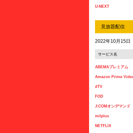
U-NEXT
見放題配信
2022年10月15
サービス名
ABEMAプレミアム
Amazon Prime Vide
dTV
FOD
J:COMオンデマンド
milplus
NETFLIX