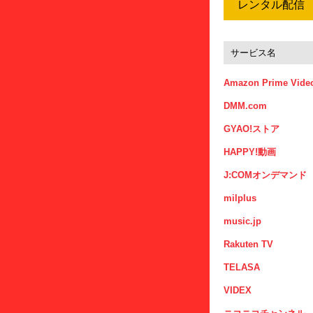
レンタル配信
サービス名
Amazon Prime Vide
DMM.com
GYAO!ストア
HAPPY!動画
J:COMオンデマンド
milplus
music.jp
Rakuten TV
TELASA
VIDEX