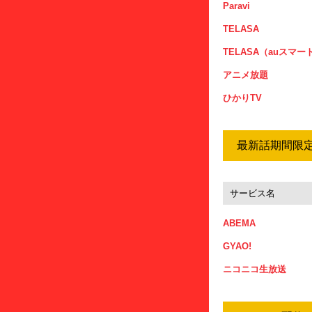
Paravi
TELASA
TELASA（auスマ
アニメ放題
ひかりTV
最新話期間限定
サービス名
ABEMA
GYAO!
ニコニコ生放送