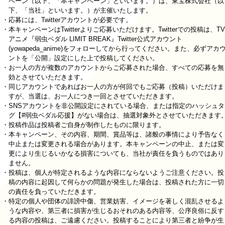
ペーン（以下、「本キャンペーン」といいます。）は、東宝株式会社（以
下、「当社」といいます。）が主催いたします。
・応募には、Twitterアカウントが必要です。
・本キャンペーンはTwitterよりご応募いただけます。Twitterでの投稿は、TV
アニメ『弱虫ペダル LIMIT BREAK』Twitter公式アカウント
(yowapeda_anime)をフォローしてから行ってください。また、必ずアカ
ントを「公開」設定にした上で投稿してください。
・お一人の方が複数のアカウントからご応募された場合、すべての応募を無
効とさせていただきます。
・同じアカウントであればお一人の方が何回でもご応募（投稿）いただけま
すが、当選は、お一人につき一回とさせていただきます。
・SNSアカウントを非公開設定にされている場合、または指定のハッシュタ
グ【#弱虫ペダル応援】がない場合は、抽選対象外とさせていただきます
・投稿作品は投稿者ご自身が制作したものに限ります。
・本キャンペーン、その内容、期間、賞品等は、諸般の事情により予告なく
中止または変更される場合があります。本キャンペーンの中止、または変
更により生じるいかなる損害についても、当社が責任を負うものではあり
ません。
・投稿は、個人が特定されるような内容にならないようご注意ください。投
稿の内容に起因して何らかの問題が発生した場合は、投稿された方に一切
の責任を負っていただきます。
・特定の個人や団体の誹謗中傷、営業妨害、イメージを著しく混乱させるよ
うな内容や、第三者に損害が生じるおそれのある内容等、公序良俗に反す
る内容の投稿は、ご遠慮ください。投稿することにより第三者と紛争が生