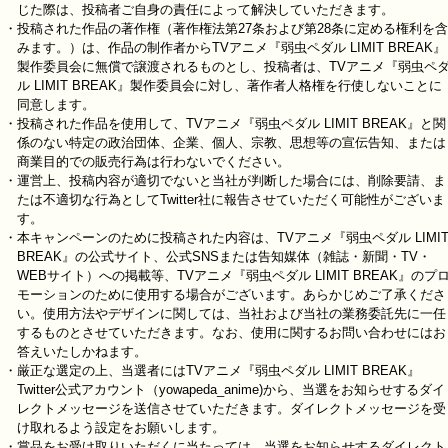
じた際は、投稿者ご自身の責任によって解決していただきます。
・投稿された作品の著作権（著作権法第27条および第28条に定める権利を含
みます。）は、作品の制作者からTVアニメ『弱虫ペダル LIMIT BREAK』
製作委員会に無償で譲渡されるものとし、投稿者は、TVアニメ『弱虫ペ
ル LIMIT BREAK』製作委員会に対し、著作者人格権を行使しないことに
同意します。
・投稿された作品を使用して、TVアニメ『弱虫ペダル LIMIT BREAK』と関
係のない特定の政治団体、企業、個人、宗教、思想等の宣伝告知、または
商業目的での販売行為は行わないでください。
・運営上、投稿内容が適切でないと当社が判断した場合には、削除要請、ま
たは不適切な行為としてTwitter社に報告させていただく可能性がございま
す。
・本キャンペーンのために投稿された内容は、TVアニメ『弱虫ペダル LIMI
BREAK』の公式サイト、公式SNSまたは告知媒体（雑誌・新聞・TV・
WEBサイト）への掲載等、TVアニメ『弱虫ペダル LIMIT BREAK』のプ
モーションのために使用する場合がございます。あらかじめご了承くださ
い。使用方法やデザインに関しては、当社および当社の業務委託先に一任
するものとさせていただきます。なお、使用に関するお問い合わせにはお
答えいたしかねます。
・厳正な選定の上、当選者にはTVアニメ『弱虫ペダル LIMIT BREAK』
Twitter公式アカウント（yowapeda_anime)から、当選をお知らせするダイ
レクトメッセージを送信させていただきます。ダイレクトメッセージを受
け取れるよう設定をお願いします。
・賞品をお受け取りいただくに当たっては、当選をお知らせするダイレクト