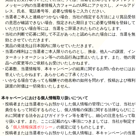
メッセージ内の当選者情報入力フォームのURLにアクセスし、メールアド
レス、氏名、電話番号等、必要な情報をご入力ください。
・当選者ご本人と連絡がつかない場合、当社の指定する方法により賞品受領
の意思が確認できない場合、指定された期日までに必要な情報を登録して
いただけない場合等には、当選をご辞退されたものとみなします。
・当社の判断で応募に関して不正があったと認められた場合には、当選を無
効とさせていただきます。
・賞品の発送先は日本国内に限らせていただきます。
・当選の権利はご当選者ご本人限りのものとし、換金、他人への譲渡、イン
ターネットオークション等への出品行為は禁止いたします。また、他の賞
品への変更等のご依頼もお受けいたしかねます。
・応募数、当選情報等、本キャンペーンの結果に関するお問い合わせにはお
答えいたしかねます。あらかじめご了承ください。
・いかなる場合であっても報酬その他名称の如何を問わず、投稿および権利
譲渡の対価は一切発生いたしません。
本キャペーンにおける個人情報取り扱いについて
・投稿者または当選者からお預かりした個人情報の管理については、当社が
責任をもって対応するものとし、個人情報の保護に関する法律ならびにこ
れに関連する法令およびガイドライン等を遵守し、細心の注意を払って取
り扱います。また、ここに記載のない事項につきましては、当社が制定す
る「
個人情報保護ポリシー
」の規定に従うものとします。
・投稿者または当選者からお預かりした個人情報は、本キャンペーンの当選