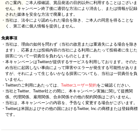
のご案内、ご本人様確認、賞品発送の目的以外に利用することはございま
せん。キャンペーン終了後に適切な方法により消去し、または情報が記録
された媒体を安全な方法で廃棄します。
・当社は、法令により認められた場合を除き、ご本人の同意を得ることな
く、第三者に個人情報を提供しません。
免責事項
・当社は、理由の如何を問わず（当社の故意または重過失による場合を除き
ます）、応募または投稿内容の当社による利用にあたって投稿者に生じた
損害について一切責任を負わないものとします。
・本キャンペーンはTwitterが提供するサービスを利用しております。そのた
め当社に起因しない事由によって障害やエラーが発生する可能性がありま
すが、それによって生じるいかなる損害についても、当社は一切責任を負
いません。
・Twitterのご利用にあたっては、
Twitterユーザー契約
をご確認ください。
・当社とTwitter、Twitter社との間に、本キャンペーン実施に関して提携関
係、代理関係、雇用関係、合弁関係その他の契約関係はございません。
・当社は、本キャンペーンの内容を、予告なく変更する場合がございます。
・Twitterは米国およびその他の国におけるTwitter, Inc.の商標または登録商標
です。